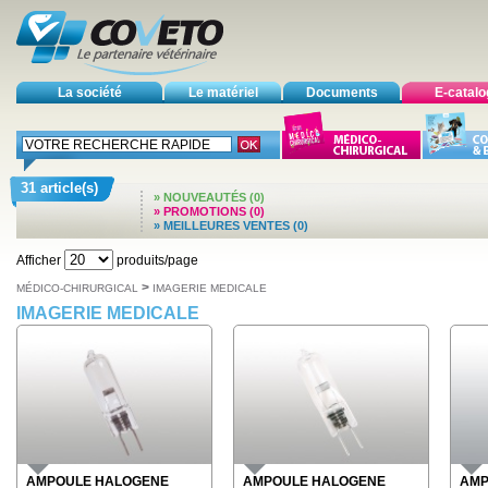
La société
Le matériel
Documents
E-catal
31 article(s)
» NOUVEAUTÉS (0)
» PROMOTIONS (0)
» MEILLEURES VENTES (0)
Afficher
produits/page
>
MÉDICO-CHIRURGICAL
IMAGERIE MEDICALE
IMAGERIE MEDICALE
AMPOULE HALOGENE
AMPOULE HALOGENE
AMP