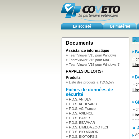
La société
Le matériel
Documents
Assistance informatique
B
TeamViewer V15 pour Windows
Fic
TeamViewer V15 pour MAC
TeamViewer V15 pour Windows 7
Lire
RAPPELS DE LOT(S)
B
Produits
Liste des produits à TVA 5,5%
Fic
Fiches de données de
Lire
sécurité
F.D.S. ANIDEV
G
F.D.S. AUDEVARD
F.D.S. AG France
Fic
F.D.S. AXIENCE
Lire
F.D.S. BAYER
F.D.S. BEAPHAR
F.D.S. BIMEDA ZOOTECH
F.D.S. BIO ARMOR
A
F.D.S. BIOTOPSIS