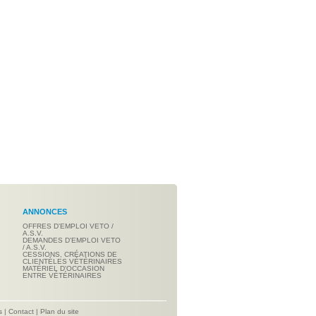
ANNONCES
OFFRES D'EMPLOI VETO /
A.S.V.
DEMANDES D'EMPLOI VETO
/ A.S.V.
CESSIONS, CRÉATIONS DE
CLIENTÈLES VÉTÉRINAIRES
MATÉRIEL D'OCCASION
ENTRE VÉTÉRINAIRES
s
|
Contact
|
Plan du site