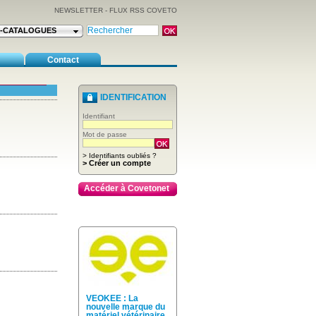
NEWSLETTER
-
FLUX RSS COVETO
E-CATALOGUES
Contact
LOTION LAVANTE ODEX 1 L
 DÉCOUVREZ
IDENTIFICATION
Identifiant
Mot de passe
> Identifiants oubliés ?
> Créer un compte
Accéder à Covetonet
VEOKEE : La
nouvelle marque du
matériel vétérinaire