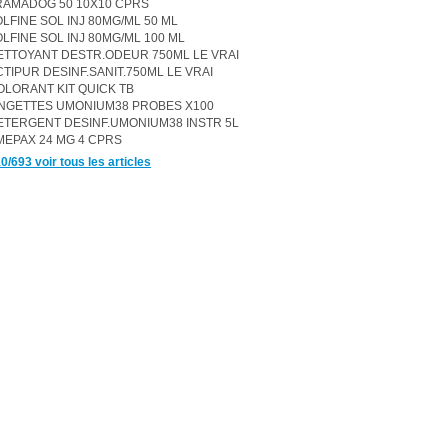
RAMADOG 50 10X10 CPRS
OLFINE SOL INJ 80MG/ML 50 ML
OLFINE SOL INJ 80MG/ML 100 ML
ETTOYANT DESTR.ODEUR 750ML LE VRAI
CTIPUR DESINF.SANIT.750ML LE VRAI
OLORANT KIT QUICK TB
INGETTES UMONIUM38 PROBES X100
ETERGENT DESINF.UMONIUM38 INSTR 5L
MEPAX 24 MG 4 CPRS
0/693 voir tous les articles