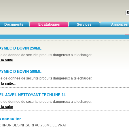
Documents
E-catalogues
Services
Annonces
DETERGENT DESINF.PAMPLEM.15ML
>
AYMEC D BOVIN 250ML
he de donnee de securite produits dangereux a telecharger.
 la suite
...
AYMEC D BOVIN 500ML
he de donnee de securite produits dangereux a telecharger.
 la suite
...
EL JAVEL NETTOYANT TECHLINE 1L
he de donnee de securite produits dangereux a telecharger.
 la suite
...
A consulter
CTIPUR DESINF.SURFAC.750ML LE VRAI