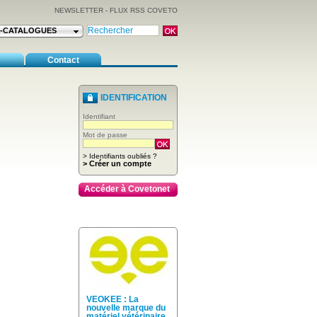
NEWSLETTER
-
FLUX RSS COVETO
E-CATALOGUES
Contact
IDENTIFICATION
Identifiant
Mot de passe
> Identifiants oubliés ?
> Créer un compte
Accéder à Covetonet
VEOKEE : La
nouvelle marque du
matériel vétérinaire