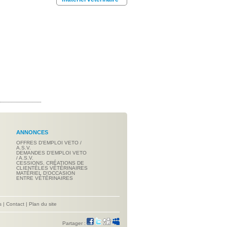
ANNONCES
OFFRES D'EMPLOI VETO /
A.S.V.
DEMANDES D'EMPLOI VETO
/ A.S.V.
CESSIONS, CRÉATIONS DE
CLIENTÈLES VÉTÉRINAIRES
MATÉRIEL D'OCCASION
ENTRE VÉTÉRINAIRES
s
|
Contact
|
Plan du site
Partager :