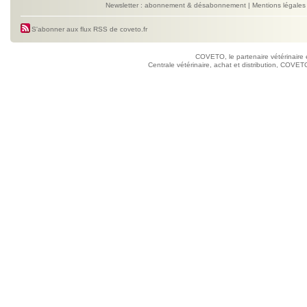
Newsletter : abonnement & désabonnement
|
Mentions légales
S'abonner aux flux RSS de coveto.fr
COVETO, le partenaire vétérinaire 
Centrale vétérinaire, achat et distribution, COVETO