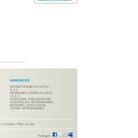
ANNONCES
OFFRES D'EMPLOI VETO /
A.S.V.
DEMANDES D'EMPLOI VETO
/ A.S.V.
CESSIONS, CRÉATIONS DE
CLIENTÈLES VÉTÉRINAIRES
MATÉRIEL D'OCCASION
ENTRE VÉTÉRINAIRES
s
|
Contact
|
Plan du site
Partager :