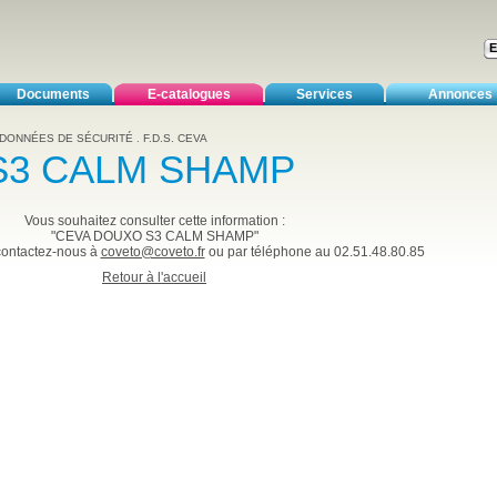
Documents
E-catalogues
Services
Annonces
 DONNÉES DE SÉCURITÉ
.
F.D.S. CEVA
S3 CALM SHAMP
Vous souhaitez consulter cette information :
"CEVA DOUXO S3 CALM SHAMP"
 contactez-nous à
coveto@coveto.fr
ou par téléphone au 02.51.48.80.85
Retour à l'accueil