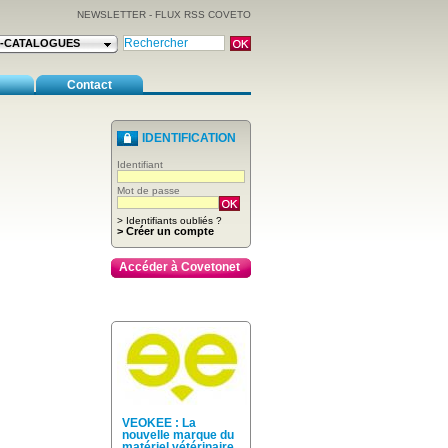
NEWSLETTER
-
FLUX RSS COVETO
E-CATALOGUES
Contact
IDENTIFICATION
Identifiant
Mot de passe
> Identifiants oubliés ?
> Créer un compte
Accéder à Covetonet
VEOKEE : La
nouvelle marque du
matériel vétérinaire